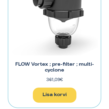
FLOW Vortex ; pre-filter ; multi-
cyclone
361,09
€
Lisa korvi