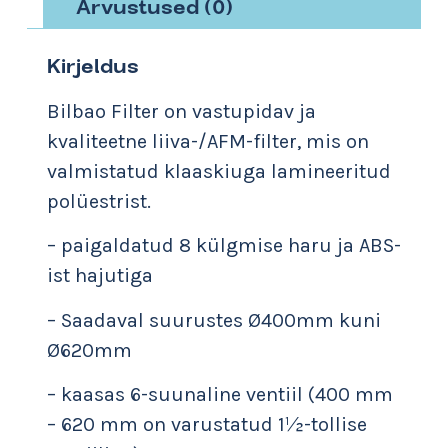
Arvustused (0)
Kirjeldus
Bilbao Filter on vastupidav ja
kvaliteetne liiva-/AFM-filter, mis on
valmistatud klaaskiuga lamineeritud
polüestrist.
– paigaldatud 8 külgmise haru ja ABS-
ist hajutiga
– Saadaval suurustes Ø400mm kuni
Ø620mm
– kaasas 6-suunaline ventiil (400 mm
– 620 mm on varustatud 1½-tollise