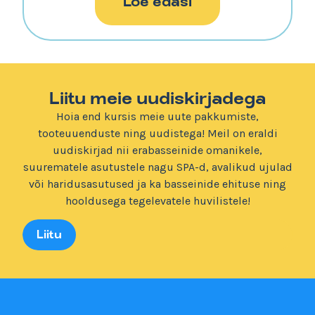
Loe edasi
Liitu meie uudiskirjadega
Hoia end kursis meie uute pakkumiste,
tooteuuenduste ning uudistega! Meil on eraldi
uudiskirjad nii erabasseinide omanikele,
suurematele asutustele nagu SPA-d, avalikud ujulad
või haridusasutused ja ka basseinide ehituse ning
hooldusega tegelevatele huvilistele!
Liitu