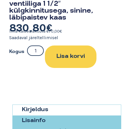
ventiiliga 1 1/2″
külgkinnitusega, sinine,
läbipaistev kaas
830,80
€
Ilma käibemaksuta
670,00
€
Saadaval järeltellimisel
Kogus
Lisa korvi
Kirjeldus
Lisainfo