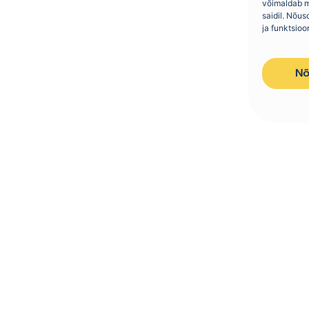
võimaldab m
saidil. Nõu
ja funktsioo
Nõ