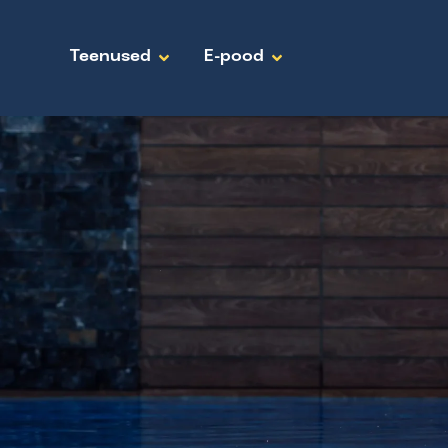
Teenused
E-pood