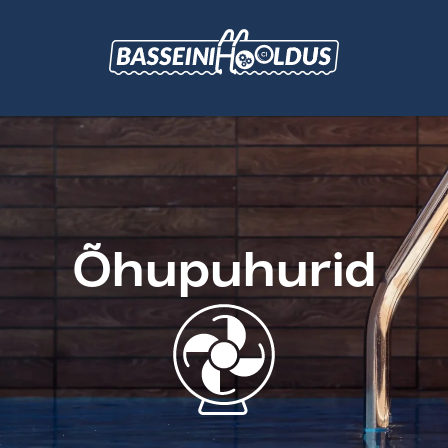
Õhupuhurid