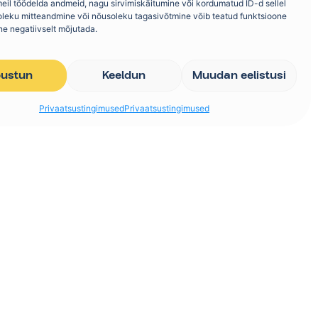
eil töödelda andmeid, nagu sirvimiskäitumine või kordumatud ID-d sellel
soleku mitteandmine või nõusoleku tagasivõtmine võib teatud funktsioone
ne negatiivselt mõjutada.
ustun
Keeldun
Muudan eelistusi
Privaatsustingimused
Privaatsustingimused